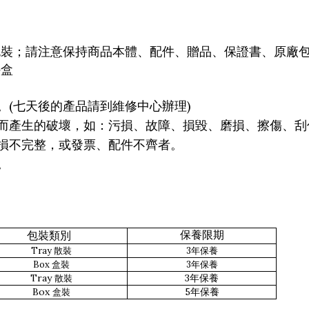
包裝；請注意保持商品本體、配件、贈品、保證書、原廠
外盒
(
)
。
七天後的產品請到維修中心辦理
而產生的破壞，如：污損、故障、損毀、磨損、擦傷、刮
損不完整，或發票、配件不齊者。
。
保養限期
包裝類別
Tray 散裝
3
年保養
Box 盒
裝
3
年保養
Tray
3
散裝
年保養
Box
5
盒
裝
年保養