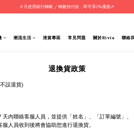
🎉凡使用銀行轉帳 / 轉數快付款，即可享2%優惠🎉
🎉凡使用銀行轉帳 / 轉數快付款，即可享2%優惠🎉
全單購買滿HK$800.00，即享免運優惠 (只限香港)
🎉凡使用銀行轉帳 / 轉數快付款，即可享2%優惠🎉
邊
潮流生活
清貨專區
常見問題
關於Rivia
聯絡
退換貨政策
)
不設退貨
７天內聯絡客服人員，並提供「姓名」、「訂單編號」、
客服人員收到後將會協助您進行退換貨。