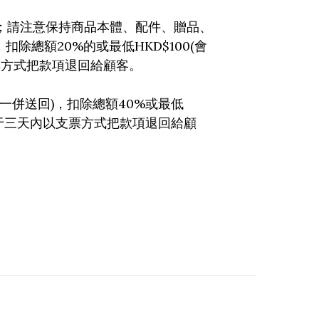
；請注意保持商品本體、配件、贈品、
20%
HKD$100(
，扣除總額
的或最低
會
票方式把款項退回給顧客。
)
40%
一併送回
，扣除總額
或最低
于三天內以支票方式把款項退回給顧