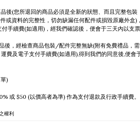
(
商品後
您所退回的商品必須是全新的狀態、而且完整包裝
)
文件或資料的完整性，切勿缺漏任何配件或損毀原廠外盒
(
)
支付手續費
如適用
，經我們確認後，便會于三天內以支
/
(
品後，經檢查商品包裝
配件完整無缺
附有免費禮品，需
(
),
,
、運費及電子支付手續費
如適用
得到我們的同意後
便會
)
訂單
10%
$50 (
)
或
以價高者為準
作為支付退款及行政手續費。
之權利