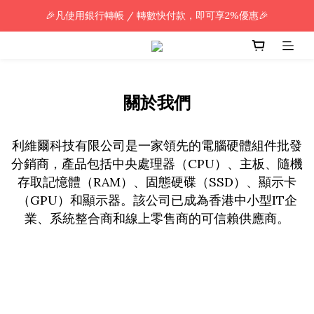
🎉凡使用銀行轉帳 / 轉數快付款，即可享2%優惠🎉
🎉凡使用銀行轉帳 / 轉數快付款，即可享2%優惠🎉
全單購買滿HK$800.00，即享免運優惠 (只限香港)
🎉凡使用銀行轉帳 / 轉數快付款，即可享2%優惠🎉
關於我們
利維爾科技有限公司是一家領先的電腦硬體組件批發
分銷商，產品包括中央處理器（CPU）、主板、隨機
存取記憶體（RAM）、固態硬碟（SSD）、顯示卡
（GPU）和顯示器。該公司已成為香港中小型IT企
業、系統整合商和線上零售商的可信賴供應商。