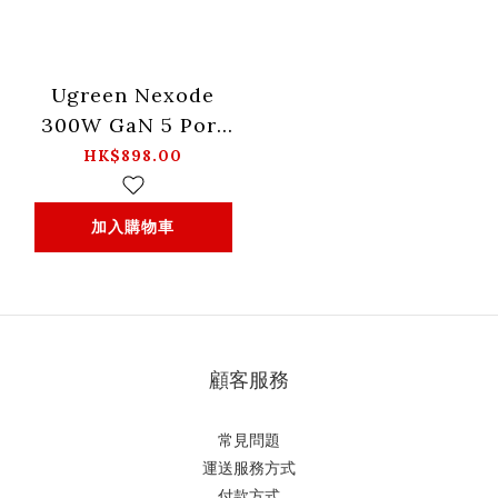
Ugreen Nexode
300W GaN 5 Port
充電器 -
HK$898.00
UK_CD333-90904B
加入購物車
顧客服務
常見問題
運送服務方式
付款方式