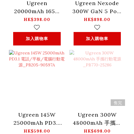
Ugreen
Ugreen Nexode
20000mAh 165w
300W GaN 5 Port
快充行動電源 附可
充電器 -
HK$398.00
HK$898.00
伸縮 USB-C線
UK_CD333-
_PB726-95670B
90904B
加入購物車
加入購物車
售完
Ugreen 145W
Ugreen 300W
25000mAh PD3.1
48000mAh 手攜行
電話/平板/電腦行
動電源_PB770-
HK$598.00
HK$698.00