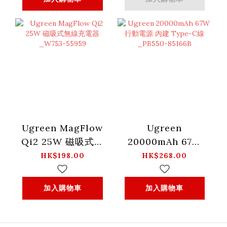
快速充電 +配備5A
線) -X615-65826
Ugreen MagFlow
Ugreen
Qi2 25W 磁吸式無
20000mAh 67W
線充電器_W753-
行動電源 內建
HK$198.00
HK$268.00
55959
Type-C線_PB550-
85166B
加入購物車
加入購物車