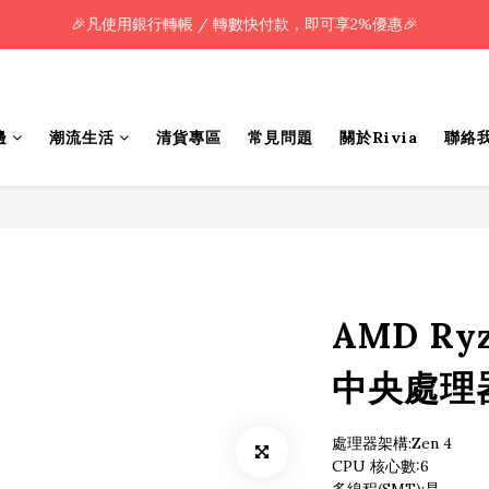
🎉凡使用銀行轉帳 / 轉數快付款，即可享2%優惠🎉
🎉凡使用銀行轉帳 / 轉數快付款，即可享2%優惠🎉
全單購買滿HK$800.00，即享免運優惠 (只限香港)
🎉凡使用銀行轉帳 / 轉數快付款，即可享2%優惠🎉
邊
潮流生活
清貨專區
常見問題
關於Rivia
聯絡
AMD Ryz
中央處理
處理器架構:Zen 4
CPU 核心數:6