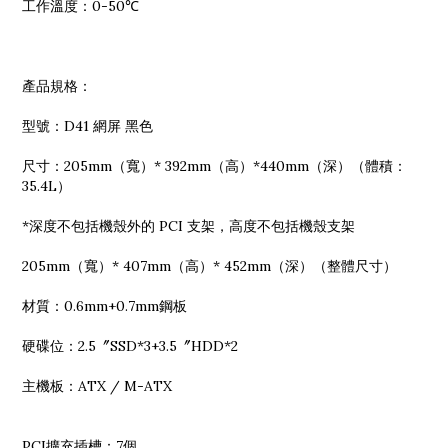
工作溫度：0-50℃
產品規格：
型號：D41 網屏 黑色
尺寸：205mm（寬）* 392mm（高）*440mm（深）（體積：
35.4L）
*深度不包括機殼外的 PCI 支架，高度不包括機殼支架
205mm（寬）* 407mm（高）* 452mm（深）（整體​​尺寸）
材質：0.6mm+0.7mm鋼板
硬碟位：2.5〞SSD*3+3.5〞HDD*2
主機板：ATX / M-ATX
PCI擴充插槽：7個