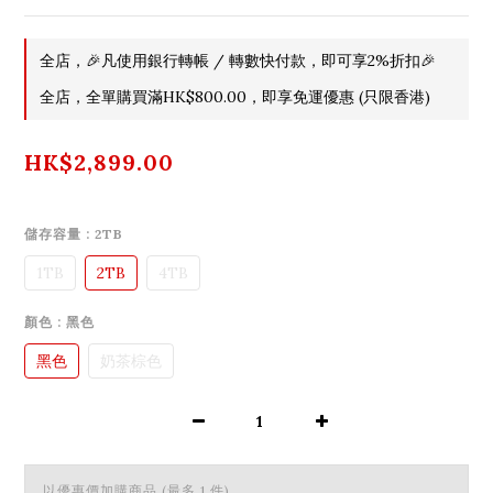
全店，🎉凡使用銀行轉帳 / 轉數快付款，即可享2%折扣🎉
全店，全單購買滿HK$800.00，即享免運優惠 (只限香港)
HK$2,899.00
儲存容量
: 2TB
1TB
2TB
4TB
顏色
: 黑色
黑色
奶茶棕色
以優惠價加購商品
(最多 1 件)