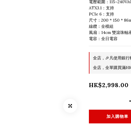
電壓範圍：115~240VA
ATX3.1：支持
PCIe 6：支持
尺寸：200 * 150 * 86
線纜：全模組
風扇：14cm 雙滾珠軸
電容：全日電容
全店，🎉凡使用銀行
全店，全單購買滿HK$
HK$2,998.00
加入購物車