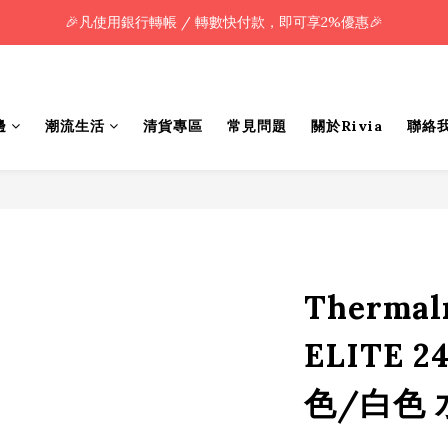
🎉凡使用銀行轉帳 / 轉數快付款，即可享2%優惠🎉
🎉凡使用銀行轉帳 / 轉數快付款，即可享2%優惠🎉
全單購買滿HK$800.00，即享免運優惠 (只限香港)
🎉凡使用銀行轉帳 / 轉數快付款，即可享2%優惠🎉
邊
潮流生活
清貨專區
常見問題
關於Rivia
聯絡
Thermal
ELITE 2
色/白色