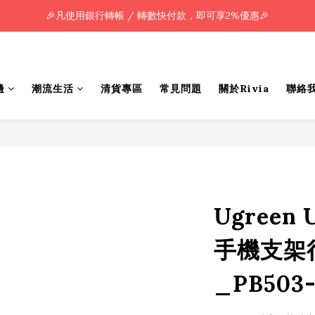
🎉凡使用銀行轉帳 / 轉數快付款，即可享2%優惠🎉
🎉凡使用銀行轉帳 / 轉數快付款，即可享2%優惠🎉
全單購買滿HK$800.00，即享免運優惠 (只限香港)
🎉凡使用銀行轉帳 / 轉數快付款，即可享2%優惠🎉
邊
潮流生活
清貨專區
常見問題
關於Rivia
聯絡
Ugreen 
手機支架
_PB503-