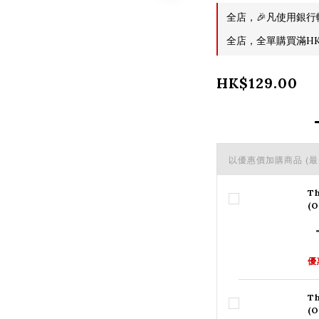
全店，🎉凡使用銀行
全店，全單購買滿HK$
HK$129.00
以優惠價加購商品
(最
Th
(
優
Th
(