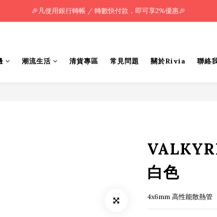
🎉凡使用銀行轉帳 / 轉數快付款，即可享2%優惠🎉
🎉凡使用銀行轉帳 / 轉數快付款，即可享2%優惠🎉
全單購買滿HK$800.00，即享免運優惠 (只限香港)
🎉凡使用銀行轉帳 / 轉數快付款，即可享2%優惠🎉
邊
潮流生活
清貨專區
常見問題
關於Rivia
聯絡
VALKYRI
白色
4x6mm 高性能散熱管