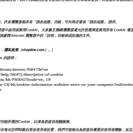
。許多瀏覽器都具有「請勿追蹤」功能，可向商店發送「請勿追蹤」 請求。
啟用或禁用Cookie。大多數互聯網瀏覽器還允許您選擇是禁用所有 Cookie 還是
請參閱 Internet 瀏覽器中的「説明」功能表或設備的文件。
隱私政策（shopline.com）。
： 
]
e 的說明：
hrome/answer/95647?hl=en
/help/260971/description-of-cookies
om/kb/PH5042?locale=en_US
US/kb/cookies-information-websites-store-on-your-computer?redirectloc
p
。
。
能所需的Cookie，以便為您提供相關服務。
要在每次訪問時親自更改使用者設置，我們可能無法為您提供優質的使用者體驗，並且