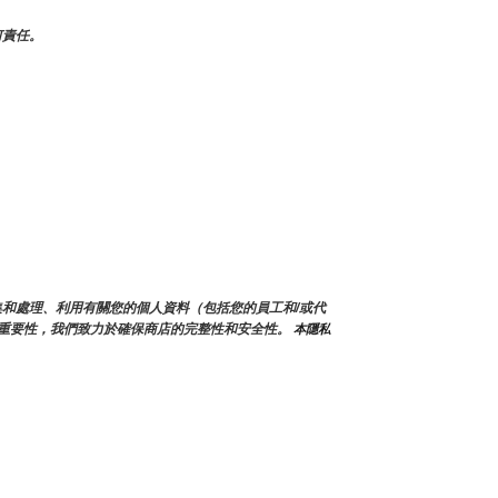
何責任。
會蒐集和處理、利用有關您的個人資料（包括您的員工和/或代
重要性，我們致力於確保商店的完整性和安全性。
 本隱私