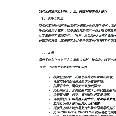
我們如何處理及利用、共用、轉讓和揭露個人資料
（1） 處理及利用
商店的某些功能可能由我們的第三方合作夥伴提供，我
理您的信用卡資訊，以便按照您的指示向您收取相關服務費
及交易監控和風險管理。 
 [注意：添加您與之共用此資訊
和雙方的責任，並將要求合作夥伴根據我們的要求和本
（2） 共用
我們不會與任何第三方共享個人資料，除非存在以下一
[注意： 包括適用於您業務的所有內容]
根據您的要求，或經您事先明確授權或同意;
與履行我們在法律法規下的義務有關;
與國家安全、國防安全直接相關的;
與公共安全、公共衛生和重大公共利益直接相
與刑事偵查、起訴、審判和執行直接相關;
為維護您
或任何其他人的生命、財產等重大合
所涉及的個人資料由您
向公眾揭露
;
所涉及的個人資料是從合法和公開揭露的資訊
與 SHOPLINE 和 SHOPLINE 的