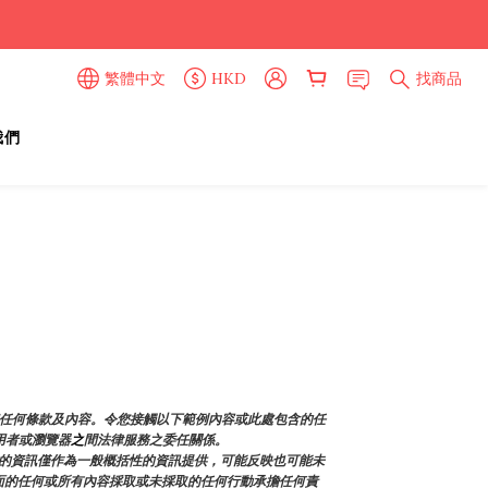
繁體中文
HKD
找商品
我們
和任何條款及內容。令您接觸以下範例內容或此處包含的任
用者或瀏覽器
之
間法律服務之委任關係。
的資訊僅作為一般概括性的資訊提供，可能反映也可能未
本頁面的任何或所有內容採取或未採取的任何行動承擔任何責