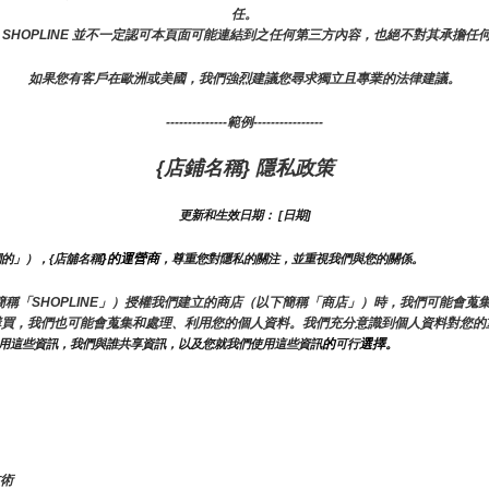
任。
 SHOPLINE 並不一定認可本頁面可能連結到之任何第三方內容，也絕不對其承擔任
如果您有客戶在歐洲或美國，我們強烈建議您尋求獨立且專業的法律建議。
--------------範例----------------
{店鋪名稱} 隱私政策
更新和生效日期： [日期]
}的運營商
們的」），{店舖名稱
，尊重您對隱私的關注，並重視我們與您的關係。 
E（以下簡稱「SHOPLINE」）授權我們建立的商店（以下簡稱「商店」）時，我們可能
購買，我們也可能會蒐集和處理、利用您的個人資料。我們充分意識到個人資料對您的
的
選擇。
用這些資訊，我們與誰共享資訊，以及您就我們使用這些資訊
可行
技術