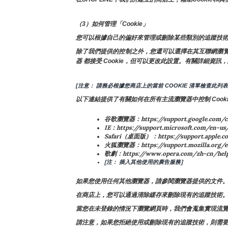
（3）如何管理「Cookie」
您可以根據自己的偏好來管理或刪除某些類別的追蹤技術
除了我們提供的控制之外，您還可以選擇在其互聯網瀏覽器中
器 都接受 Cookie，但可以更改此設置。有關詳細資訊，
[注意： 請務必根據您商店上的當前 COOKIE 清單檢查此列表
以下連結提供了有關如何在所有主流瀏覽器中控制 Cooki
谷歌瀏覽器：https://support.google.com/c
IE：https://support.microsoft.com/en-us
Safari（桌面版）：https://support.apple.c
火狐瀏覽器：https://support.mozilla.org/en-
歌劇：https://www.opera.com/zh-cn/hel
[注： 插入其他使用的廣告服務]
如果您使用任何其他瀏覽器，請參閱瀏覽器提供的文件
在商店上，您可以通過清除緩存來刪除現有的追蹤技術
當您在未登錄的情況下瀏覽網頁時，我們會蒐集實現流覽功
請注意，如果您拒絕使用或刪除現有的追蹤技術，則需