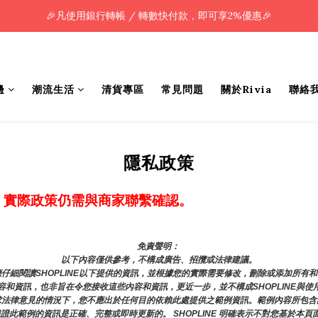
🎉凡使用銀行轉帳 / 轉數快付款，即可享2%優惠🎉
🎉凡使用銀行轉帳 / 轉數快付款，即可享2%優惠🎉
全單購買滿HK$800.00，即享免運優惠 (只限香港)
🎉凡使用銀行轉帳 / 轉數快付款，即可享2%優惠🎉
邊
潮流生活
清貨專區
常見問題
關於Rivia
聯絡
隱私政策
，實際政策仍需與商家聯繫確認。
免責聲明： 
以下內容僅供參考，不構成廣告、招攬或法律建議。
仔細閱讀SHOPLINE以下提供的資訊，並根據您的實際需要修改，刪除或添加所有
和資訊，也非旨在令您接收這些內容和資訊，更近一步，並不構成SHOPLINE與使
求法律意見的情況下，您不應出於任何目的依賴此處提供之範例資訊。範例內容所包含
或保證此範例的資訊是正確、完整或即時更新的。 SHOPLINE 明確表示不對您基於