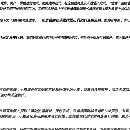
電郵、簡訊、手機應用程式、網路應用程式、社交媒體商店及其他通訊方式。 [注意：包括適
時被我們用於該行銷目的。我們對本段所述任何數據傳輸問題的處理將與本隱私政策中提供
」一節所載的程序選擇退出我們的直接促銷
照下文「
您的權利及選擇
。如您有需要，本行
料用於直接行銷
。我們的直接行銷內容可能有幾種形式，包括但不限於行銷郵件、電子郵件
存儲在您的電腦，手機或任何其他智慧終端設備中的小檔，通常包含標識符，商店名稱
用者偏好和其他資訊。
類似技術蒐集個人資料主體的設備型號、操作系統、設備標識碼和登錄IP位址資訊，並
時識別您的身份，不斷優化商店的使用者友好性，並根據您的需求對商店進行調整。您
ie和其他類似技術，我們可以識別您是否是我們的既有使用者或者會員，而無需在每個頁