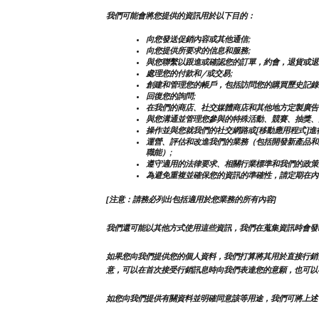
我們可能會將您提供的資訊用於以下目的：
向您發送促銷內容或其他通信;
向您提供所要求的信息和服務;
與您聯繫以跟進或確認您的訂單，約會，退貨或退
處理您的付款和/或交易;
創建和管理您的帳戶，包括訪問您的購買歷史記錄
回復您的詢問;
在我們的商店、社交媒體商店和其他地方定製廣告
與您溝通並管理您參與的特殊活動、競賽、抽獎、
操作並與您就我們的社交網路或[移動應用程式]進
運營、評估和改進我們的業務（包括開發新產品和
職能）;
遵守適用的法律要求、相關行業標準和我們的政策
為避免重複並確保您的資訊的準確性，請定期在內
[注意：請務必列出包括適用於您業務的所有內容]
我們還可能以其他方式使用這些資訊，我們在蒐集資訊時會發
如果您向我們提供您的個人資料，我們打算將其用於直接行銷
意，可以在首次接受行銷訊息時向我們表達您的意願，也可以
如您向我們提供有關資料並明確同意該等用途，我們可將上述