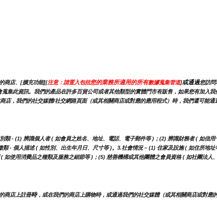
您的業務所適用的所有
或通過
商店、[擴充功能][
注意：請置入包括
數據蒐集管道
]
您訪問
，我們可能會蒐集此資訊。我們的產品在許多百貨公司或者其他類型的實體門市有販售，如果您有加
商店，我們的社交媒體/社交網路頁面（或其相關商店或對應的應用程式）時，我們還可能通過
 (1) 辨識個人者 ( 如會員之姓名、地址、電話、電子郵件等 )；(2) 辨識財務者 ( 如信用
- 個人描述 ( 如性別、出生年月日、尺寸等 )。3.社會情況 – (1) 住家及設施 ( 如住所地址
調 ( 如使用消費品之種類及服務之細節等 )；(5) 慈善機構或其他團體之會員資格 ( 如社團法
時
的商店上註冊
，或在我們的商店上購物時，或通過我們的社交媒體（或其相關商店或對應