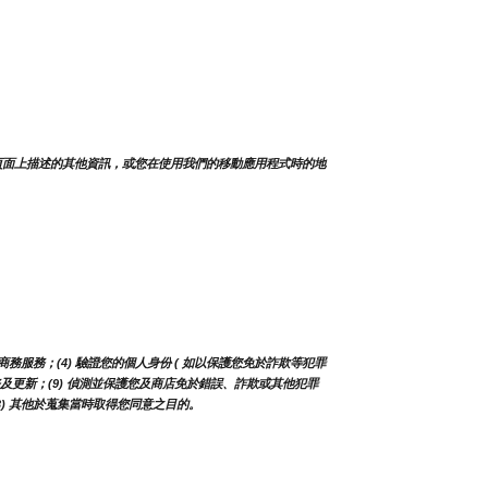
頁面上描述的其他資訊，或您在使用我們的移動應用程式時的地
務服務；(4) 驗證您的個人身份 ( 如以保護您免於詐欺等犯罪
、服務及更新；(9) 偵測並保護您及商店免於錯誤、詐欺或其他犯罪
13) 其他於蒐集當時取得您同意之目的。