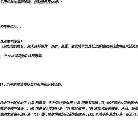
手機或其他電話號碼、行動服務提供者）;
和帳單位址）;
查回復和評論）;
（例如您的姓名、個人資料圖片、喜歡、位置、朋友清單以及社交媒體網路或應用程式註冊
、IP 位址或其他在線標識碼。
料，則可能無法獲得某些服務和促銷活動。
不限於提供：(1) 消費者、客戶管理與服務；(2) 消費者保護；(3) 網路購物及其他電子商
智慧財產權爭議等 )； (6) 增進安全交易行為；(7) 收取債務； (8) 通知您商業機會、產品
約之潛在不法行為；(11) 履行條款與細則及退換貨政策；(12) 依法令所為之行為；以及 (