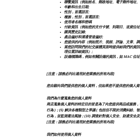
聯繫資訊（例如姓名、郵政地址、電子郵件地址、
年齡和出生日期;
性別，首選語言;
種族，性別，首選語言;
使用者名稱和密碼
付款資訊（例如您的支付卡號、到期日、送貨位址
購買歷史記錄;
產品偏好和溝通管道偏好;
您提供的內容（例如照片、視頻、評論、文章、調
當您訪問我們的社交媒體頁面時提供給我們的資訊
理位置詳細資訊）;
設備標識碼，例如有關設備的資訊，如 MAC 位址
[注意：請務必列出適用於您業務的所有內容]
您自願向我們提供您的個人資料，但如果您不提供您的個人資
我們為什麼蒐集您的個人資料
商店蒐集個人資料的特定目的皆是為了向您提供商品或服務，包括但
行為 )；(5) 解決各種類型之爭議 ( 包括但不限於消費糾紛、
行為，並監測遵法風險；(10) 調查針對個人安全、財產安全及違
[注意：請務必列出適用於您業務的所有內容]
我們如何使用個人資料