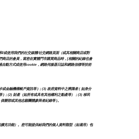
和/或使用我們的社交媒體/社交網路頁面（或其相關商店或對
入我們商店的會員，當您在實體門市購買商品時，[相關的紀錄也會
自動方式或使用cookie，網路伺服器日誌和網路信標等技術
卡或金融機構帳戶資訊等 )；(3) 政府資料中之辨識者 ( 如身分
等 )；(2) 財產（如所有或具有其他權利之動產等）；(3) 移民
人、俱樂部或其他志願團體參與者紀錄等 )。
的擴充功能）。您可能提供給我們的個人資料類型（如適用）包