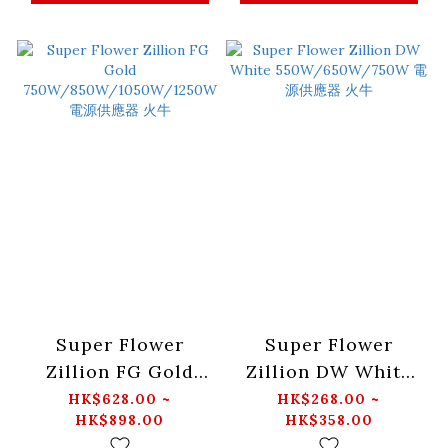
Super Flower
Super Flower
Zillion FG Gold
Zillion DW White
750W/850W/1050W/1250W
550W/650W/750W
HK$628.00 ~
HK$268.00 ~
HK$898.00
HK$358.00
電源供應器 火牛
電源供應器 火牛