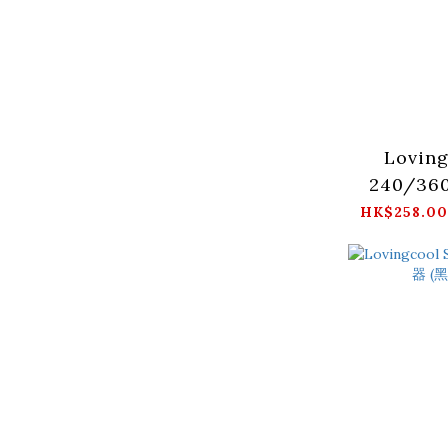
Loving
240/3
(黑
HK$258.00