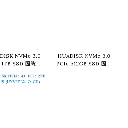
DISK NVMe 3.0
HUADISK NVMe 3.0
e 1TB SSD 固態硬
PCIe 512GB SSD 固態
HYV1TBX3-XT)
硬碟 (HYV512X3-PRO)