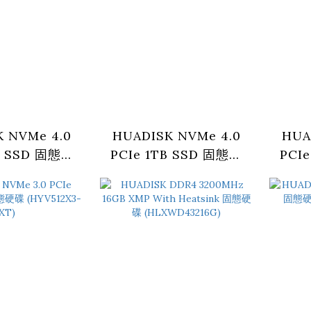
 NVMe 4.0
HUADISK NVMe 4.0
HUA
B SSD 固態硬
PCIe 1TB SSD 固態硬
PCI
TBX4-2280)
碟 (HYV1TBX4-2280)
碟 (