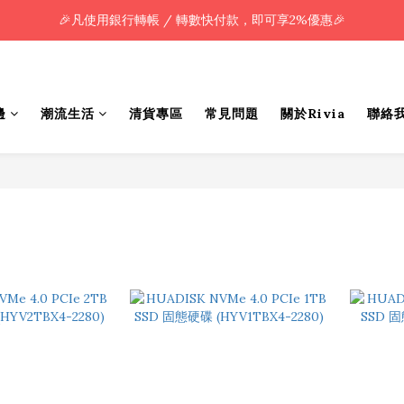
🎉凡使用銀行轉帳 / 轉數快付款，即可享2%優惠🎉
🎉凡使用銀行轉帳 / 轉數快付款，即可享2%優惠🎉
全單購買滿HK$800.00，即享免運優惠 (只限香港)
🎉凡使用銀行轉帳 / 轉數快付款，即可享2%優惠🎉
邊
潮流生活
清貨專區
常見問題
關於Rivia
聯絡