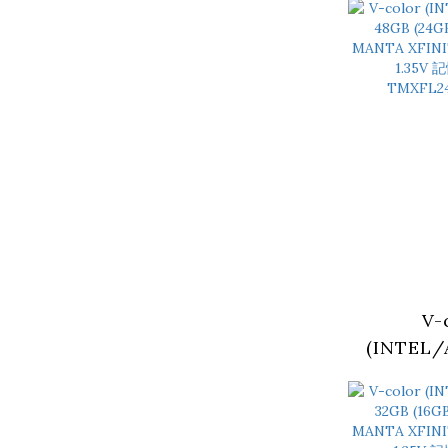
6000M
XSKY R
1.4V 記
TMXSL2
V-
(INTEL/
48GB 
6000M
XFINIT