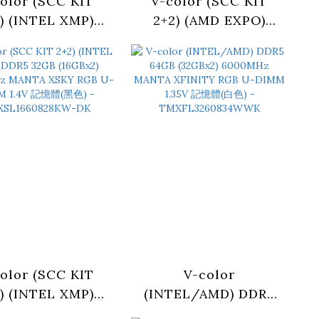
olor (SCC KIT
V-color (SCC KIT
) (INTEL XMP)
2+2) (AMD EXPO)
 64GB (32GBx2)
DDR5 48GB (24GBx2)
00MHz MANTA
6000MHz MANTA
Y RGB U-DIMM
XSKY RGB U-DIMM
4V 記憶體(黑色) -
1.4V 記憶體(黑色) -
SL3260828KW-
TMXSAL2460828KW-
DK
DK
olor (SCC KIT
V-color
) (INTEL XMP)
(INTEL/AMD) DDR5
 32GB (16GBx2)
64GB (32GBx2)