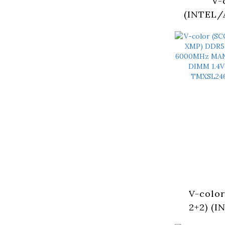
V-
(INTEL/
32GB 
6000M
XSKY U-
記憶體
TMXSO1
V-color
2+2) (I
DDR5 48G