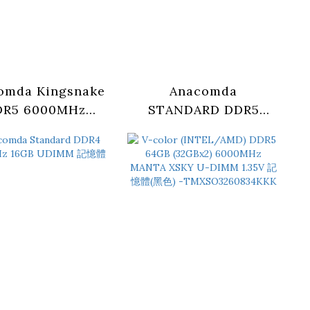
omda Kingsnake
Anacomda
DR5 6000MHz
STANDARD DDR5
(16GB X 2) CL38
5600 16GB UDIMM 記
記憶體
憶體