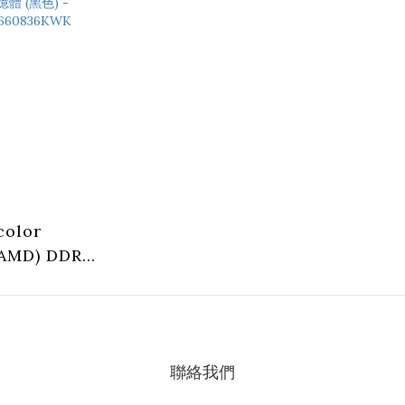
35V 記憶體(白
DIMM 1.25V 記憶體(白
) -
色) -
TMX
460832WWK
TMXFL1660836WWK
color
AMD) DDR5
(16GBx2)
Hz MANTA
Y RGB U-
25V 記憶體 (黑
聯絡我們
) -
660836KWK