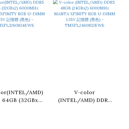
00MHz MANTA
6000MHz MANTA
Y RGB U-DIMM
XFINITY RGB U-
4V 記憶體(黑色) -
DIMM 1.35V 記憶體(白
SL1660828KW-
色) -
DK
TMXFL3260834WWK
lor(INTEL/AMD)
V-color
 64GB (32GBx2)
(INTEL/AMD) DDR5
00MHz MANTA
48GB (24GBx2)
INITY RGB U-
6000MHz MANTA
MM 1.35V 記憶體
XFINITY RGB U-