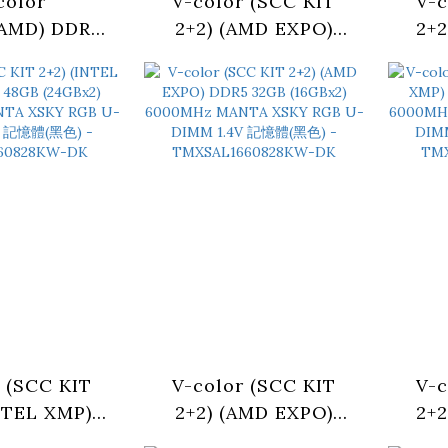
color
V-color (SCC KIT
V-c
AMD) DDR5
2+2) (AMD EXPO)
2+2
(16GBx2)
DDR5 128GB
DDR5
Hz MANTA
(64GBx2) 6000MHz
60
DIMM 1.25V
MANTA XSKY RGB U-
XSK
(黑色) -
DIMM 1.4V 記憶體(黑
1.
660836KKK
色) -
TMX
TMXSAL6460832KW-
DK
 (SCC KIT
V-color (SCC KIT
V-c
NTEL XMP)
2+2) (AMD EXPO)
2+2
B (24GBx2)
DDR5 32GB (16GBx2)
DDR5