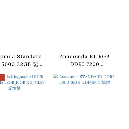
omda Standard
Anacomda ET RGB
 5600 32GB 記憶
DDR5 7200
體
32GB(16GBx2) CL36
記憶體 -黑/白