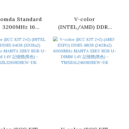
omda Standard
V-color
 3200MHz 16GB
(INTEL/AMD) DDR5
DIMM 記憶體
64GB (32GBx2)
6000MHz MANTA
XSKY U-DIMM 1.35V
記憶體(黑色) -
TMXSO3260834KKK