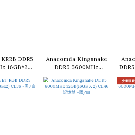
 KRRB DDR5
Anacomda Kingsnake
Anac
z 16GB*2
DDR5 5600MHz
DDR5
B Heatsink
64GB(32GB X 2)
少量現貨
0/36 記憶體
CL36 記憶體