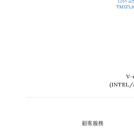
DIMM 1.
色
TMXFL2
V-
(INTEL/
32GB 
6000M
XFINIT
DIMM 1.
顧客服務
色
TMXFL1