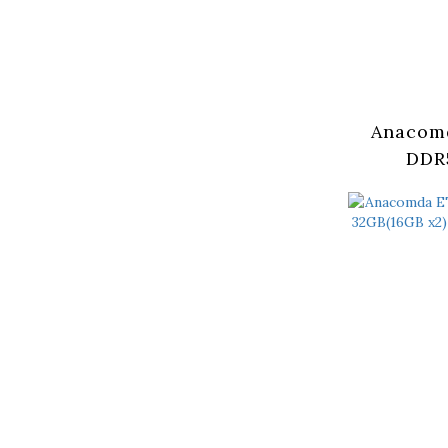
Anacom
DDR
32GB(16G