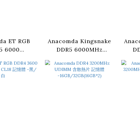
da ET RGB
Anacomda Kingsnake
Anac
5 6000
DDR5 6000MHz
D
Bx2) CL36 -
32GB(16GB X 2) CL46
32GB
黑/白
記憶體 -黑/白