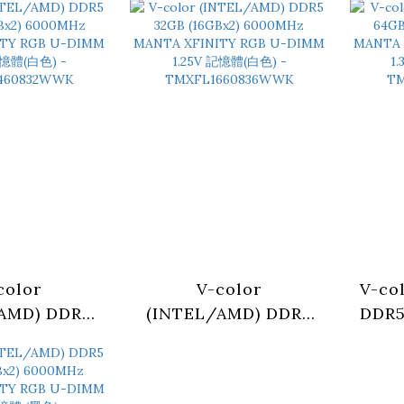
Hz MANTA
6000MHz MANTA
60
GB U-DIMM
XSKY RGB U-DIMM
XSK
憶體(黑色) -
1.4V 記憶體(黑色) -
1.
460828KW-
TMXSAL1660828KW-
TMX
DK
DK
color
V-color
V-co
AMD) DDR5
(INTEL/AMD) DDR5
DDR5
(24GBx2)
32GB (16GBx2)
60
Hz MANTA
6000MHz MANTA
XF
Y RGB U-
XFINITY RGB U-
DI