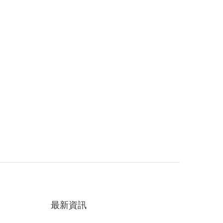
(黑色) -
DIMM 1.35V 記憶體
FL3260834KWK
(黑色) -
TMXFL2460832KWK
最新資訊