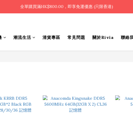
🎉凡使用銀行轉帳 / 轉數快付款，即可享2%優惠🎉
全單購買滿HK$800.00，即享免運優惠 (只限香港)
🎉凡使用銀行轉帳 / 轉數快付款，即可享2%優惠🎉
邊
潮流生活
清貨專區
常見問題
關於Rivia
聯絡