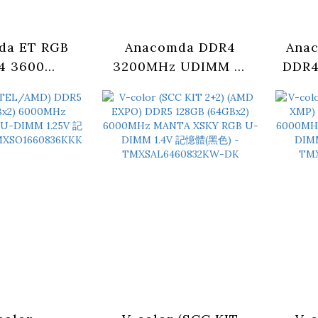
da ET RGB
Anacomda DDR4
Anac
4 3600
3200MHz UDIMM 含
DDR4
B x2) CL18
散熱片 記憶體
U
 -黑/白
-16GB/32GB(16GB*2)