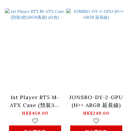
1st Player RT5 M-
JONSBO-DY-2-GPU
ATX Case (預裝3把
(H++ ARGB 延長線)
ARGB風扇) (白色)
HK$459.00
HK$249.00