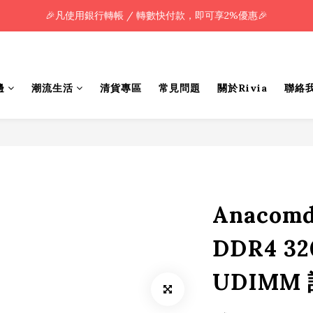
🎉凡使用銀行轉帳 / 轉數快付款，即可享2%優惠🎉
🎉凡使用銀行轉帳 / 轉數快付款，即可享2%優惠🎉
全單購買滿HK$800.00，即享免運優惠 (只限香港)
🎉凡使用銀行轉帳 / 轉數快付款，即可享2%優惠🎉
邊
潮流生活
清貨專區
常見問題
關於Rivia
聯絡
Anacomd
DDR4 32
UDIMM