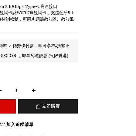
n 2 10Gbps Type-C高速接口
速有線網卡及WiFi 7無線網卡，支援藍牙5.4
er燈效控制軟體，可同步調節散熱器、散熱風
轉帳 / 轉數快付款，即可享2%折扣🎉
800.00，即享免運優惠 (只限香港)
立即購買
加入追蹤清單