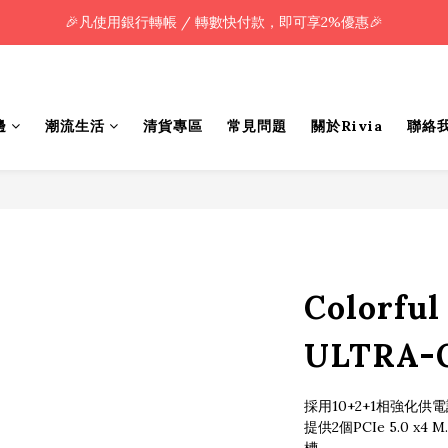
🎉凡使用銀行轉帳 / 轉數快付款，即可享2%優惠🎉
🎉凡使用銀行轉帳 / 轉數快付款，即可享2%優惠🎉
全單購買滿HK$800.00，即享免運優惠 (只限香港)
🎉凡使用銀行轉帳 / 轉數快付款，即可享2%優惠🎉
邊
潮流生活
清貨專區
常見問題
關於Rivia
聯絡
Colorfu
ULTRA-
採用10+2+1相強化供電
提供2個PCIe 5.0 x4 M