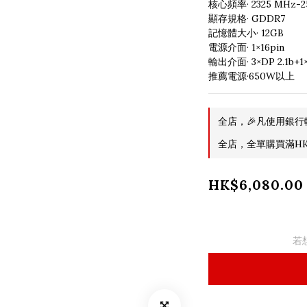
核心頻率· 2325 MHz-2
顯存規格· GDDR7
記憶體大小· 12GB
電源介面· 1×16pin
輸出介面· 3×DP 2.1b+1×
推薦電源·650W以上
全店，🎉凡使用銀行
全店，全單購買滿HK$
HK$6,080.00
若