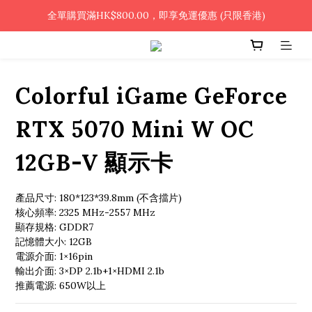
🎉凡使用銀行轉帳 / 轉數快付款，即可享2%優惠🎉
全單購買滿HK$800.00，即享免運優惠 (只限香港)
🎉凡使用銀行轉帳 / 轉數快付款，即可享2%優惠🎉
Colorful iGame GeForce
RTX 5070 Mini W OC
12GB-V 顯示卡
產品尺寸: 180*123*39.8mm (不含擋片)
核心頻率: 2325 MHz-2557 MHz
顯存規格: GDDR7
記憶體大小: 12GB
電源介面: 1×16pin
輸出介面: 3×DP 2.1b+1×HDMI 2.1b
推薦電源: 650W以上