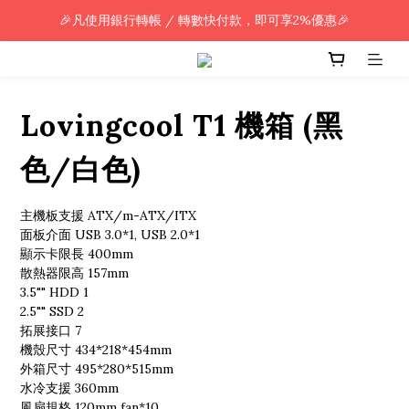
🎉凡使用銀行轉帳 / 轉數快付款，即可享2%優惠🎉
🎉凡使用銀行轉帳 / 轉數快付款，即可享2%優惠🎉
全單購買滿HK$800.00，即享免運優惠 (只限香港)
🎉凡使用銀行轉帳 / 轉數快付款，即可享2%優惠🎉
Lovingcool T1 機箱 (黑
色/白色)
主機板支援 ATX/m-ATX/ITX
面板介面 USB 3.0*1, USB 2.0*1
顯示卡限長 400mm
散熱器限高 157mm
3.5"" HDD 1
2.5"" SSD 2
拓展接口 7
機殼尺寸 434*218*454mm
外箱尺寸 495*280*515mm
水冷支援 360mm
風扇規格 120mm fan*10