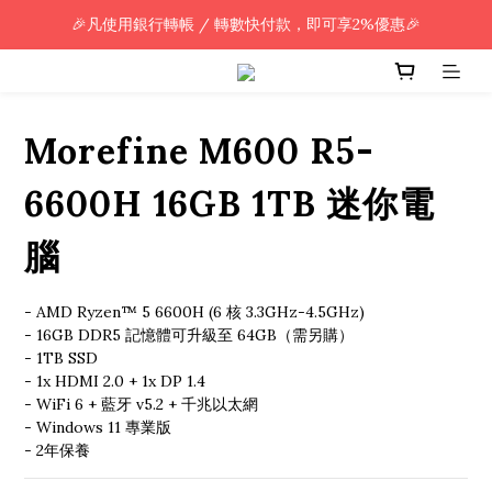
🎉凡使用銀行轉帳 / 轉數快付款，即可享2%優惠🎉
🎉凡使用銀行轉帳 / 轉數快付款，即可享2%優惠🎉
全單購買滿HK$800.00，即享免運優惠 (只限香港)
🎉凡使用銀行轉帳 / 轉數快付款，即可享2%優惠🎉
Morefine M600 R5-
6600H 16GB 1TB 迷你電
腦
- AMD Ryzen™ 5 6600H (6 核 3.3GHz-4.5GHz)
- 16GB DDR5 記憶體可升級至 64GB（需另購）
- 1TB SSD
- 1x HDMI 2.0 + 1x DP 1.4 
- WiFi 6 + 藍牙 v5.2 + 千兆以太網
- Windows 11 專業版
- 2年保養