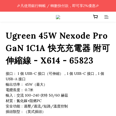
🎉凡使用銀行轉帳 / 轉數快付款，即可享2%優惠🎉
🎉凡使用銀行轉帳 / 轉數快付款，即可享2%優惠🎉
全單購買滿HK$800.00，即享免運優惠 (只限香港)
🎉凡使用銀行轉帳 / 轉數快付款，即可享2%優惠🎉
Ugreen 45W Nexode Pro
GaN 1C1A 快充充電器 附可
伸縮線 - X614 - 65823
接口： 1 個 USB-C 接口（可伸縮），1 個 USB-C 接口，1 個 
USB-A 接口
輸出功率： 45W（最大）
電纜長度： 0.7米
輸入：交流 100–240 伏特 50/60 赫茲
材質：氮化鎵+阻燃PC
安全功能：過壓/過流/短路/溫度控制
插頭類型：（英式插頭）