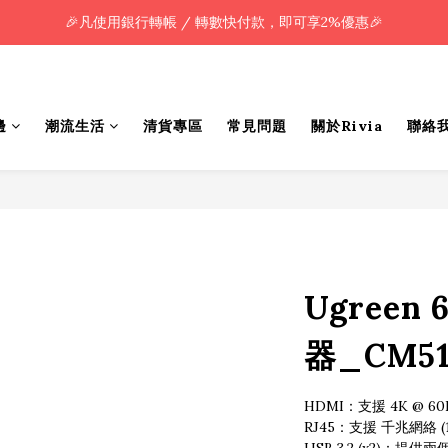
🎉凡使用銀行轉帳 / 轉數快付款，即可享2%優惠🎉
🎉凡使用銀行轉帳 / 轉數快付款，即可享2%優惠🎉
全單購買滿HK$800.00，即享免運優惠 (只限香港)
🎉凡使用銀行轉帳 / 轉數快付款，即可享2%優惠🎉
邊
潮流生活
清貨專區
常見問題
關於Rivia
聯絡
Ugreen 
器_CM512
HDMI：支援 4K @ 
RJ45：支援 千兆網絡 (1