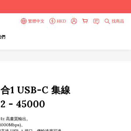
繁體中文
HKD
找商品
我們
立即購買
6合1 USB-C 集線
 - 45000
60Hz 高畫質輸出。
000Mbps)。