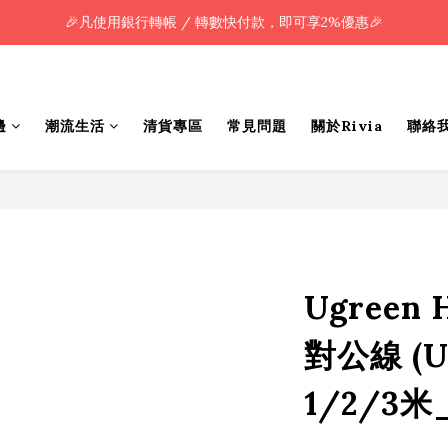
🎉凡使用銀行轉帳 / 轉數快付款，即可享2%優惠🎉
🎉凡使用銀行轉帳 / 轉數快付款，即可享2%優惠🎉
全單購買滿HK$800.00，即享免運優惠 (只限香港)
🎉凡使用銀行轉帳 / 轉數快付款，即可享2%優惠🎉
邊
潮流生活
清貨專區
常見問題
關於Rivia
聯絡
Ugreen 
對公線 (U
1/2/3米