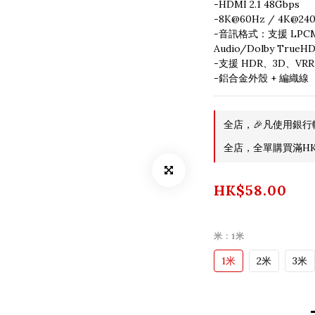
-HDMI 2.1 48Gbps
-8K@60Hz / 4K@240
-音訊格式：支援 LPCM/A
Audio/Dolby TrueH
-支援 HDR、3D、VR
-鋁合金外殼 + 編織線
全店，🎉凡使用銀行
全店，全單購買滿HK$
HK$58.00
米
: 1米
1米
2米
3米