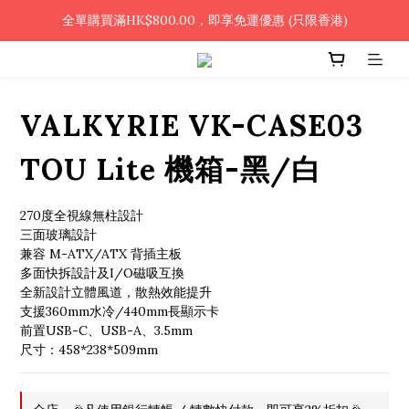
🎉凡使用銀行轉帳 / 轉數快付款，即可享2%優惠🎉
全單購買滿HK$800.00，即享免運優惠 (只限香港)
🎉凡使用銀行轉帳 / 轉數快付款，即可享2%優惠🎉
VALKYRIE VK-CASE03
TOU Lite 機箱-黑/白
270度全視線無柱設計
三面玻璃設計
兼容 M-ATX/ATX 背插主板
多面快拆設計及I/O磁吸互換
全新設計立體風道，散熱效能提升
支援360mm水冷/440mm長顯示卡
前置USB-C、USB-A、3.5mm
尺寸：458*238*509mm