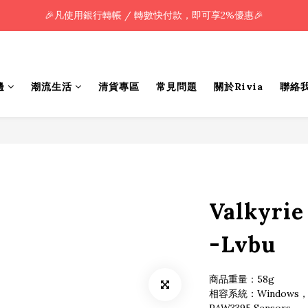
🎉凡使用銀行轉帳 / 轉數快付款，即可享2%優惠🎉
🎉凡使用銀行轉帳 / 轉數快付款，即可享2%優惠🎉
全單購買滿HK$800.00，即享免運優惠 (只限香港)
🎉凡使用銀行轉帳 / 轉數快付款，即可享2%優惠🎉
邊
潮流生活
清貨專區
常見問題
關於Rivia
聯絡
Valkyr
-Lvbu
商品重量：58g
相容系統：Windows，