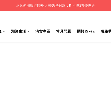
🎉凡使用銀行轉帳 / 轉數快付款，即可享2%優惠🎉
🎉凡使用銀行轉帳 / 轉數快付款，即可享2%優惠🎉
全單購買滿HK$800.00，即享免運優惠 (只限香港)
🎉凡使用銀行轉帳 / 轉數快付款，即可享2%優惠🎉
邊
潮流生活
清貨專區
常見問題
關於Rivia
聯絡